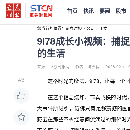
首页
快讯
要闻
股市
您当前的位置：
证券时报
>
公司
>
正文
9l78成长小视频：
的生活
来源：证券时报网
作者：陈嘉倩
2026-02-11 
定格时光的魔法：9l78，让每一个“
点赞
在这个信息爆炸、节奏飞快的时代
大事件所吸引，仿佛只有足够震撼的画面
藏匿在那些不🎯经意间流淌过的细碎时