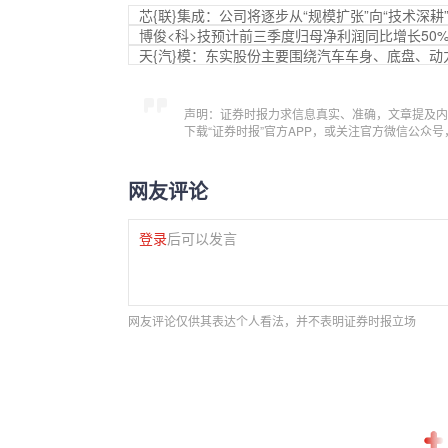
芯{联}集成：公司将逐步从“规模扩张”向“技术深
博俊<科>技预计前三季度归母净利润同比增长50%
天{汽}模：东实股份主要围绕汽车车身、底盘、
声明：证券时报力求信息真实、准确，文章提及内
下载“证券时报”官方APP，或关注官方微信公众
网友评论
登录
后可以发言
网友评论仅供其表达个人看法，并不表明证券时报立场